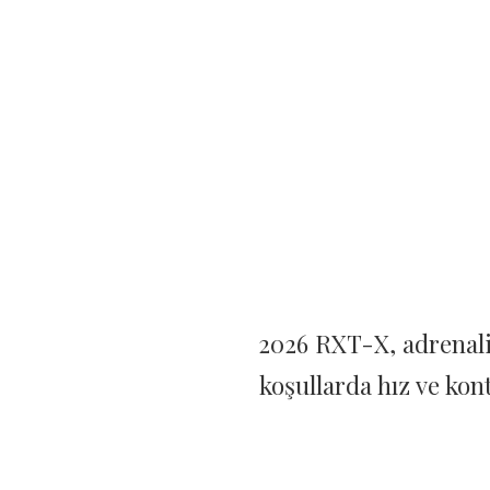
Ana Sayfa
/
Performans Sınıfı
/
RXT-X™
RXT-X™
2026 RXT-X, adrenalin yüklü performansı gün
2026 RXT-X, adrenali
koşullarda hız ve kont