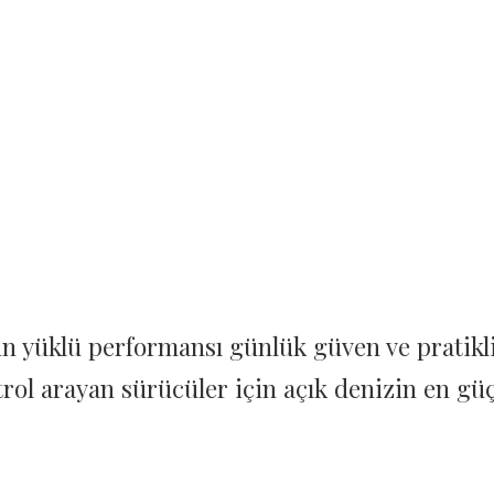
lük güven ve pratiklikle birleştiriyor.
n yüklü performansı günlük güven ve pratiklik
rol arayan sürücüler için açık denizin en güçl