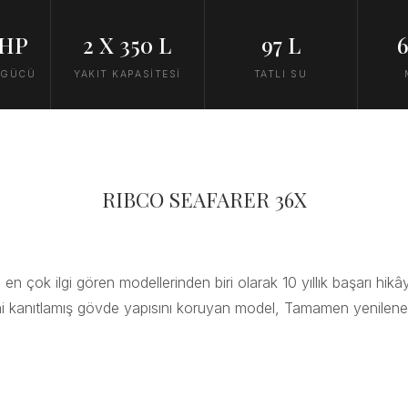
 HP
2 X 350 L
97 L
6
 GÜCÜ
YAKIT KAPASİTESİ
TATLI SU
RIBCO SEAFARER 36X
çok ilgi gören modellerinden biri olarak 10 yıllık başarı hikâye
ni kanıtlamış gövde yapısını koruyan model, Tamamen yenilene