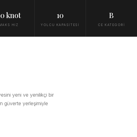
0 knot
10
B
MAKS HIZ
YOLCU KAPASİTESİ
CE KATEGORİ
sini yeni ve yenilikçi bir
n güverte yerleşimiyle