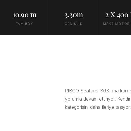
10.90 m
3.30m
2 X 400
TAM BOY
GENİŞLİK
MAKS MOTOR
RIBCO Seafarer 36X, markanın en 
yorumla devam ettiriyor. Kendi
kategorisini daha ileriye taşıyor.