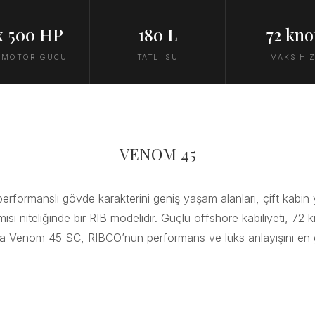
x 500 HP
180 L
72 kno
 MOTOR GÜCÜ
TATLI SU
MAKS HI
VENOM 45
formanslı gövde karakterini geniş yaşam alanları, çift kabin
misi niteliğinde bir RIB modelidir. Güçlü offshore kabiliyeti, 72 
la Venom 45 SC, RIBCO’nun performans ve lüks anlayışını en gü