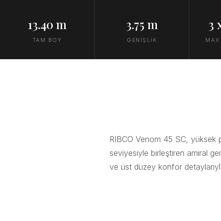
13.40 m
3.75 m
3 
TAM BOY
GENİŞLİK
MAX
RIBCO Venom 45 SC, yüksek per
seviyesiyle birleştiren amiral ge
ve üst düzey konfor detaylarıy