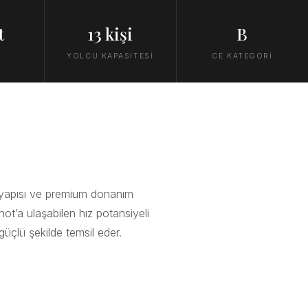
t
13 kişi
B
Z
YOLCU KAPASİTESİ
CE KATEGORİ
 yapısı ve premium donanım
knot’a ulaşabilen hız potansiyeli
çlü şekilde temsil eder.