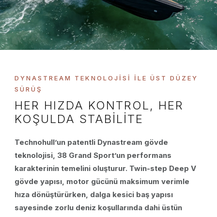
DYNASTREAM TEKNOLOJISI ILE ÜST DÜZEY
SÜRÜŞ
HER HIZDA KONTROL, HER
KOŞULDA STABILITE
Technohull’un patentli Dynastream gövde
teknolojisi, 38 Grand Sport’un performans
karakterinin temelini oluşturur. Twin-step Deep V
gövde yapısı, motor gücünü maksimum verimle
hıza dönüştürürken, dalga kesici baş yapısı
sayesinde zorlu deniz koşullarında dahi üstün