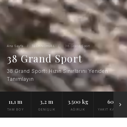
Ana Sayfa
/
TECHNOHULL
/
38 Grand Sport
38 Grand Sport
38 Grand Sport: Hızın Sınırlarını Yeniden
Tanımlayın
11,1 m
3,2 m
3.500 kg
600 L
TAM BOY
GENİŞLİK
AĞIRLIK
YAKIT KAPASİT